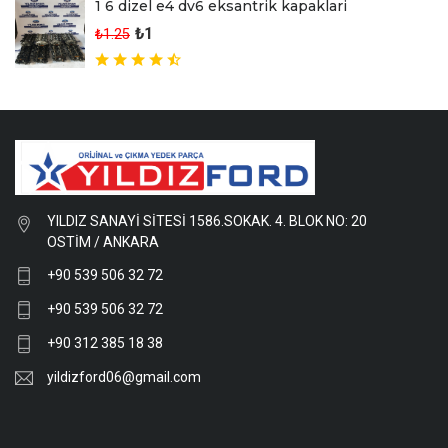
1 6 dizel e4 dv6 eksantrik kapaklari
₺1
₺1.25
YILDIZ SANAYİ SİTESİ 1586.SOKAK. 4. BLOK NO: 20
OSTİM / ANKARA
+90 539 506 32 72
+90 539 506 32 72
+90 312 385 18 38
yildizford06@gmail.com